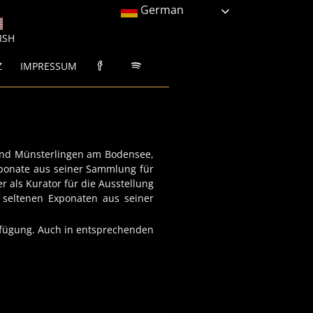
German
LYN MONROE ARCHIV D
ISH
Z
IMPRESSUM
 und Münsterlingen am Bodensee,
xponate aus seiner Sammlung für
r als Kurator für die Ausstellung
 seltenen Exponaten aus seiner
erfügung. Auch in entsprechenden