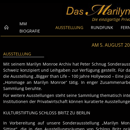
MARILYN MONROE AUS
Die einzigartige Pri
MM
AUSSTELLUNG
RUNDFUNK
FER
BIOGRAFIE
AM 5. AUGUST 20
AUSSTELLUNG
Mit seinem Marilyn Monroe Archiv hat Peter Schnug Sonderausst
Schweiz konzipiert und Leihgaben zur Verfügung gestellt. Für 
die Ausstellung „Bigger than Life – 100 Jahre Hollywood – Eine 
„Hommage an Marilyn Monroe“ tätig. In enger Zusammenarbei
Sammlung beruhte.
Für weitere Ausstellungen steht seine Sammlung thematisch inte
Institutionen der Privatwirtschaft können kuratierte Ausstellunge
KULTURSTIFTUNG SCHLOSS BRITZ ZU BERLIN
In Vorbereitung auf unsere Sonderausstellung „Marilyn Mon
Sitting", die in den Ausstellungsräumen von Schloss Britz prä