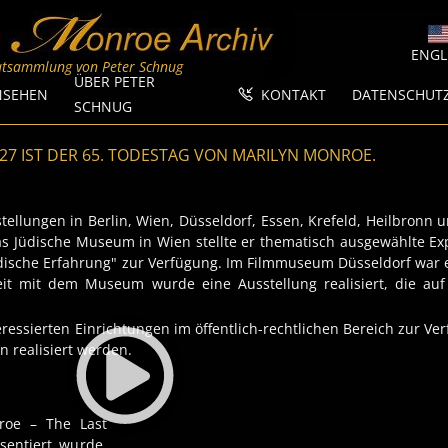
STELLUNG - DAS MARI
ENGL
vatsammlung von Peter Schnug
ÜBER PETER
NSEHEN
KONTAKT
DATENSCHUT
SCHNUG
27 IST DER 65. TODESTAG VON MARILYN MONROE.
ellungen in Berlin, Wien, Düsseldorf, Essen, Krefeld, Heilbronn
das Jüdische Museum in Wien stellte er thematisch ausgewählte E
jüdische Erfahrung" zur Verfügung. Im Filmmuseum Düsseldorf war e
t mit dem Museum wurde eine Ausstellung realisiert, die auf
ressierten Einrichtungen im öffentlich-rechtlichen Bereich zur V
n realisiert werden.
roe – The Last
sentiert wurde,