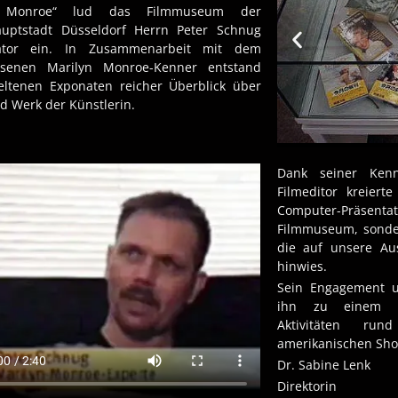
n Monroe“ lud das Filmmuseum der
uptstadt Düsseldorf Herrn Peter Schnug
ator ein. In Zusammenarbeit mit dem
esenen Marilyn Monroe-Kenner entstand
eltenen Exponaten reicher Überblick über
d Werk der Künstlerin.
Dank seiner Kenn
Filmeditor kreier
Computer-Präsent
Filmmuseum, sonder
die auf unsere Au
hinwies.
Sein Engagement u
ihn zu einem un
Aktivitäten ru
amerikanischen Sho
Dr. Sabine Lenk
Direktorin