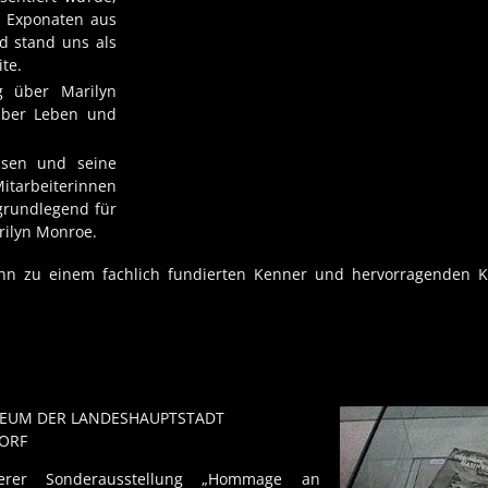
n Exponaten aus
d stand uns als
te.
g über Marilyn
über Leben und
ssen und seine
Mitarbeiterinnen
 grundlegend für
rilyn Monroe.
n zu einem fachlich fundierten Kenner und hervorragenden 
EUM DER LANDESHAUPTSTADT
ORF
rer Sonderausstellung „Hommage an