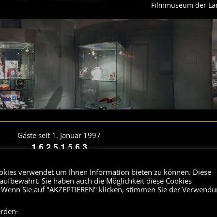
Filmmuseum der Lan
Gäste seit 1. Januar 1997
Views Today : 94
Total views : 210232910
ies verwendet um Ihnen Information bieten zu können. Diese
ufbewahrt. Sie haben auch die Möglichkeit diese Cookies
, Film und Ton. Die Sammlung wird durch originale Exponate ergänzt. Das Ar
 Wenn Sie auf "AKZEPTIEREN" klicken, stimmen Sie der Verwend
. Die Fachberatung und Recherche ist möglich. Das Marilyn Monroe Archiv
r Marilyn Monroe informiert ausführlich über Leben und Tod der Schauspiele
.
erden
pyright © 2026 nach § 44b UrhG - Peter Schnug