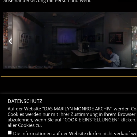
Auseinandersetzung mit Person und Werk.
DATENSCHUTZ
Auf der Website "DAS MARILYN MONROE ARCHIV" werden Cook
Cookies werden nur mit Ihrer Zustimmung in Ihrem Browser a
Das Marilyn Monroe Archiv ist eine internationale Sammlung in Wort, Bild
abzulehnen, wenn Sie auf "COOKIE EINSTELLUNGEN" klicken.
Bücher, Ausstellungen, Veranstaltungen, Fernseh- und Rundfunkprojekte
aller Cookies zu.
und ist seit 1997 im Internet vertreten. Seine einzigartige Sammlung übe
Die Informationen auf der Website dürfen nicht verkauf w
Co