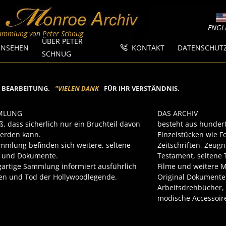
ENGL
Sammlung von Peter Schnug
ÜBER PETER
RNSEHEN
KONTAKT
DATENSCHUT
SCHNUG
IN BEARBEITUNG.
"
V
I
E
L
E
N
D
A
N
K
"
FÜR IHR VERSTÄNDNIS.
MLUNG
DAS ARCHIV
oß, dass sicherlich nur ein Bruchteil davon
besteht aus hundert
werden kann.
Einzelstücken wie Fo
ammlung befinden sich weitere, seltene
Zeitschriften, Zeug
 und Dokumente.
Testament, seltene 
gartige Sammlung informiert ausführlich
Filme und weitere M
en und Tod der Hollywoodlegende.
Original Dokumente 
Arbeitsdrehbücher, 
modische Accessoire