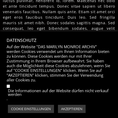
luctus pulvinar, hendrerit id, lorem. Maecenas nec odio
et ante tincidunt tempus. Donec vitae sapien ut libero
venenatis faucibus. Nullam quis ante. Etiam sit amet orci
eget eros faucibus tincidunt. Duis leo. Sed fringilla
mauris sit amet nibh. Donec sodales sagittis magna. Sed
consequat, leo eget bibendum sodales, augue velit
cursus nunc.
DATENSCHUTZ
Auf der Website "DAS MARILYN MONROE ARCHIV"
werden Cookies verwendet um Ihnen Information bieten
PETER SCHNUG
zu können. Diese Cookies werden nur mit Ihrer
Zustimmung in Ihrem Browser aufbewahrt. Sie haben
auch die Möglichkeit diese Cookies abzulehnen, wenn Sie
DAS INTERVIEW
auf "COOKIE EINSTELLUNGEN" klicken. Wenn Sie auf
"AKZEPTIEREN" klicken, stimmen Sie der Verwendung
Das Marilyn Monroe Archiv ist eine internationale Sammlung in Wort,
aller Cookies zu.
Bild, Film und Ton. Die Sammlung wird durch originale Exponate ergänzt.
Das Archiv bietet ungeahnte Möglichkeiten für Bücher, Ausstellungen,
Die Informationen auf der Website dürfen nicht verkauf
werden
Veranstaltungen, Fernseh- und Rundfunkprojekte. Die Fachberatung und
.
Recherche ist möglich. Das Marilyn Monroe Archiv wurde 1982 von Peter
Schnug gegründet und ist seit 1997 im Internet vertreten. Seine
COOKIE EINSTELLUNGEN
AKZEPTIEREN
einzigartige Sammlung über Marilyn Monroe informiert ausführlich über
Leben und Tod der Schauspielerin und Popikone.