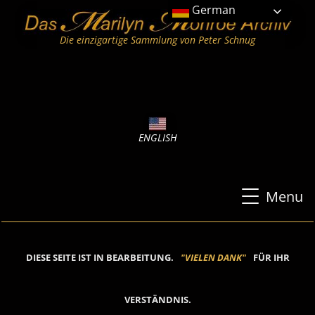
German
Die einzigartige Sammlung von Peter Schnug
ENGLISH
Menu
DIESE SEITE IST IN BEARBEITUNG.
"
V
I
E
L
E
N
D
A
N
K
"
FÜR IHR
VERSTÄNDNIS.