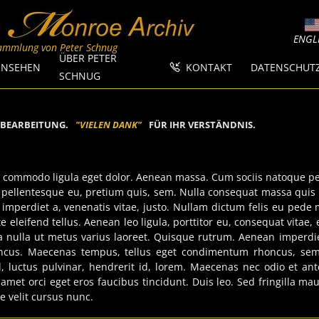
ENGL
Sammlung von Peter Schnug
ÜBER PETER
RNSEHEN
KONTAKT
DATENSCHUT
SCHNUG
IN BEARBEITUNG.
"
V
I
E
L
E
N
D
A
N
K
"
FÜR IHR VERSTÄNDNIS.
an commodo ligula eget dolor. Aenean massa. Cum sociis natoque pe
, pellentesque eu, pretium quis, sem. Nulla consequat massa quis 
, imperdiet a, venenatis vitae, justo. Nullam dictum felis eu pede 
leifend tellus. Aenean leo ligula, porttitor eu, consequat vitae,
rra nulla ut metus varius laoreet. Quisque rutrum. Aenean imperdiet
rhoncus. Maecenas tempus, tellus eget condimentum rhoncus, se
luctus pulvinar, hendrerit id, lorem. Maecenas nec odio et ant
 amet orci eget eros faucibus tincidunt. Duis leo. Sed fringilla ma
 velit cursus nunc.