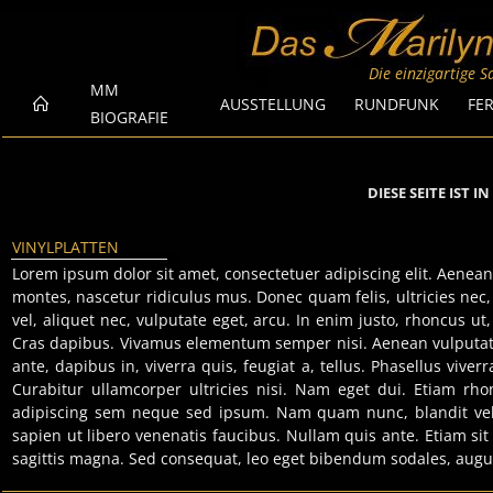
Die einzigartige 
MM
AUSSTELLUNG
RUNDFUNK
FE
BIOGRAFIE
DIESE SEITE IST 
VINYLPLATTEN
Lorem ipsum dolor sit amet, consectetuer adipiscing elit. Aene
montes, nascetur ridiculus mus. Donec quam felis, ultricies nec
vel, aliquet nec, vulputate eget, arcu. In enim justo, rhoncus ut
Cras dapibus. Vivamus elementum semper nisi. Aenean vulputate e
ante, dapibus in, viverra quis, feugiat a, tellus. Phasellus vive
Curabitur ullamcorper ultricies nisi. Nam eget dui. Etiam 
adipiscing sem neque sed ipsum. Nam quam nunc, blandit vel, 
sapien ut libero venenatis faucibus. Nullam quis ante. Etiam sit
sagittis magna. Sed consequat, leo eget bibendum sodales, augue