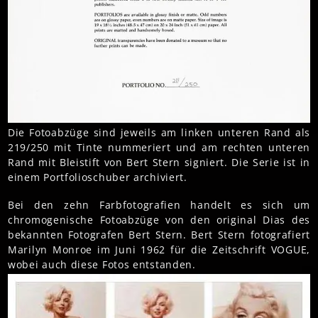
Die Fotoabzüge sind jeweils am linken unteren Rand als
219/250 mit Tinte nummeriert und am rechten unteren
Rand mit Bleistift von Bert Stern signiert. Die Serie ist in
einem Portfolioschuber archiviert.
Bei den zehn Farbfotografien handelt es sich um
chromogenische Fotoabzüge von den original Dias des
bekannten Fotografen Bert Stern. Bert Stern fotografiert
Marilyn Monroe im Juni 1962 für die Zeitschrift VOGUE,
wobei auch diese Fotos entstanden.