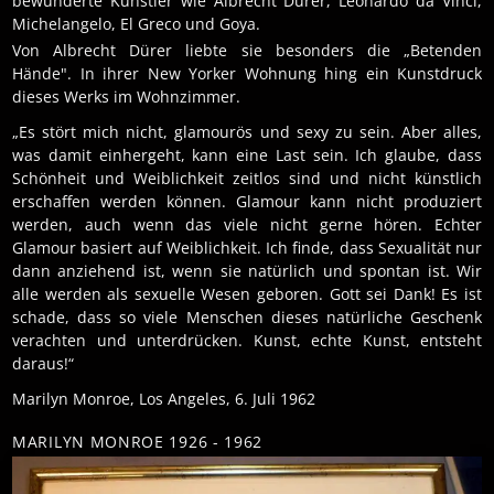
bewunderte Künstler wie Albrecht Dürer, Leonardo da Vinci,
Michelangelo, El Greco und Goya.
Von Albrecht Dürer liebte sie besonders die „Betenden
Hände". In ihrer New Yorker Wohnung hing ein Kunstdruck
dieses Werks im Wohnzimmer.
„Es stört mich nicht, glamourös und sexy zu sein. Aber alles,
was damit einhergeht, kann eine Last sein. Ich glaube, dass
Schönheit und Weiblichkeit zeitlos sind und nicht künstlich
erschaffen werden können. Glamour kann nicht produziert
werden, auch wenn das viele nicht gerne hören. Echter
Glamour basiert auf Weiblichkeit. Ich finde, dass Sexualität nur
dann anziehend ist, wenn sie natürlich und spontan ist. Wir
alle werden als sexuelle Wesen geboren. Gott sei Dank! Es ist
schade, dass so viele Menschen dieses natürliche Geschenk
verachten und unterdrücken. Kunst, echte Kunst, entsteht
daraus!“
Marilyn Monroe, Los Angeles, 6. Juli 1962
MARILYN MONROE 1926 - 1962