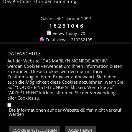
Das Portfolio ist in der Sammlung.
Gäste seit 1. Januar 1997
Views Today : 70
Total views : 210232195
PETER SCHNUG
DATENSCHUTZ
Auf der Website "DAS MARILYN MONROE ARCHIV"
werden Cookies verwendet um Ihnen Information bieten
DAS INTERVIEW
zu können. Diese Cookies werden nur mit Ihrer
Zustimmung in Ihrem Browser aufbewahrt. Sie haben
Das Marilyn Monroe Archiv ist eine internationale Sammlung in Wort,
auch die Möglichkeit diese Cookies abzulehnen, wenn Sie
Bild, Film und Ton. Die Sammlung wird durch originale Exponate ergänzt.
auf "COOKIE EINSTELLUNGEN" klicken. Wenn Sie auf
Das Archiv bietet ungeahnte Möglichkeiten für Bücher, Ausstellungen,
"AKZEPTIEREN" klicken, stimmen Sie der Verwendung
aller Cookies zu.
Veranstaltungen, Fernseh- und Rundfunkprojekte. Die Fachberatung und
Recherche ist möglich. Das Marilyn Monroe Archiv wurde 1982 von Peter
Die Informationen auf der Website dürfen nicht verkauf
Schnug gegründet und ist seit 1997 im Internet vertreten. Seine
werden
einzigartige Sammlung über Marilyn Monroe informiert ausführlich über
.
Leben und Tod der Schauspielerin und Popikone.
Copyright © 2026 - Privatsammlung Peter Schnug
COOKIE EINSTELLUNGEN
AKZEPTIEREN